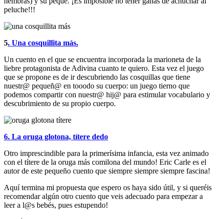
hembras) y su peque. ¡Es imposible no tener ganas de achuchar al
peluche!!!
5
. Una cosquillita más.
Un cuento en el que se encuentra incorporada la marioneta de la
liebre protagonista de Adivina cuanto te quiero. Esta vez el juego
que se propone es de ir descubriendo las cosquillas que tiene
nuestr@ pequeñ@ en tooodo su cuerpo: un juego tierno que
podemos compartir con nuestr@ hij@ para estimular vocabulario y
descubrimiento de su propio cuerpo.
6. La oruga glotona, títere dedo
Otro imprescindible para la primerísima infancia, esta vez animado
con el títere de la oruga más comilona del mundo! Eric Carle es el
autor de este pequeño cuento que siempre siempre siempre fascina!
Aquí termina mi propuesta que espero os haya sido útil, y si queréis
recomendar algún otro cuento que veis adecuado para empezar a
leer a l@s bebés, pues estupendo!