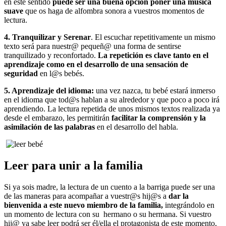
en este sentido
puede ser una buena opción poner una música
suave
que os haga de alfombra sonora a vuestros momentos de
lectura.
4. Tranquilizar y Serenar
. El escuchar repetitivamente un mismo
texto será para nuestr@ pequeñ@ una forma de sentirse
tranquilizado y reconfortado.
La repetición es clave tanto en el
aprendizaje como en el desarrollo de una sensación de
seguridad
en l@s bebés.
5. Aprendizaje del idioma:
una vez nazca, tu bebé estará inmerso
en el idioma que tod@s hablan a su alrededor y que poco a poco irá
aprendiendo. La lectura repetida de unos mismos textos realizada ya
desde el embarazo, les permitirán
facilitar la comprensión y la
asimilación de las palabras
en el desarrollo del habla.
Leer para unir a la familia
Si ya sois madre, la lectura de un cuento a la barriga puede ser una
de las maneras para acompañar a vuestr@s hij@s a
dar la
bienvenida a este nuevo miembro de la familia,
integrándolo en
un momento de lectura con su hermano o su hermana. Si vuestro
hij@ ya sabe leer podrá ser él/ella el protagonista de este momento,