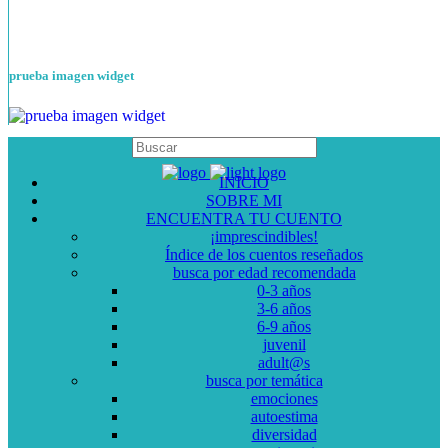
prueba imagen widget
INICIO
SOBRE MI
ENCUENTRA TU CUENTO
¡imprescindibles!
Índice de los cuentos reseñados
busca por edad recomendada
0-3 años
3-6 años
6-9 años
juvenil
adult@s
busca por temática
emociones
autoestima
diversidad