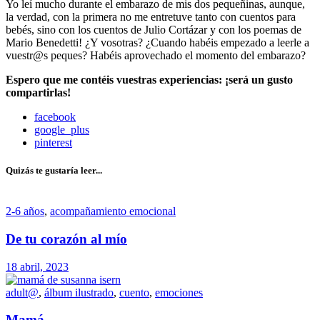
Yo leí mucho durante el embarazo de mis dos pequeñinas, aunque,
la verdad, con la primera no me entretuve tanto con cuentos para
bebés, sino con los cuentos de Julio Cortázar y con los poemas de
Mario Benedetti! ¿Y vosotras? ¿Cuando habéis empezado a leerle a
vuestr@s peques? Habéis aprovechado el momento del embarazo?
Espero que me contéis vuestras experiencias: ¡será un gusto
compartirlas!
facebook
google_plus
pinterest
Quizás te gustaría leer...
2-6 años
,
acompañamiento emocional
De tu corazón al mío
18 abril, 2023
adult@
,
álbum ilustrado
,
cuento
,
emociones
Mamá