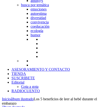
adult@s
busca por temática
emociones
autoestima
diversidad
convivencia
coeducación
ecología
humor
ASESORAMIENTO Y CONTACTO
TIENDA
SUSCRIBETE
Editorial
Gota a gota
RADIOCUENTO
Inicio
álbum ilustrado
Los 5 beneficios de leer al bebé durante el
embarazo