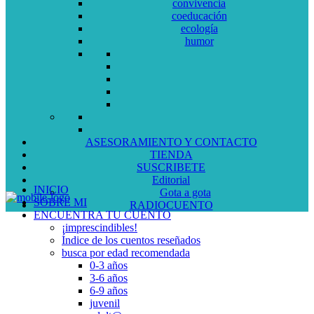
convivencia
coeducación
ecología
humor
ASESORAMIENTO Y CONTACTO
TIENDA
SUSCRIBETE
Editorial
INICIO
Gota a gota
SOBRE MI
RADIOCUENTO
ENCUENTRA TU CUENTO
¡imprescindibles!
Índice de los cuentos reseñados
busca por edad recomendada
0-3 años
3-6 años
6-9 años
juvenil