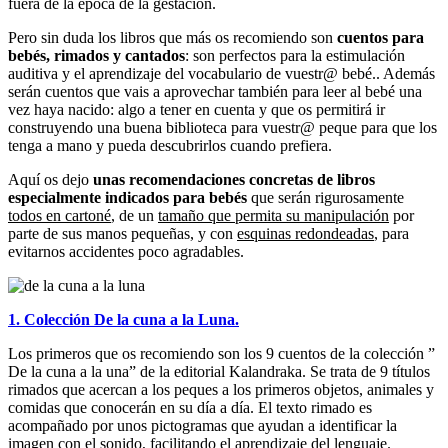
fuera de la época de la gestación.
Pero sin duda los libros que más os recomiendo son
cuentos para
bebés, rimados y cantados
: son perfectos para la estimulación
auditiva y el aprendizaje del vocabulario de vuestr@ bebé.. Además
serán cuentos que vais a aprovechar también para leer al bebé una
vez haya nacido: algo a tener en cuenta y que os permitirá ir
construyendo una buena biblioteca para vuestr@ peque para que los
tenga a mano y pueda descubrirlos cuando prefiera.
Aquí os dejo
unas recomendaciones concretas de libros
especialmente indicados para bebés
que serán rigurosamente
todos en cartoné
, de un
tamaño que permita su manipulación
por
parte de sus manos pequeñas, y con
esquinas redondeadas
, para
evitarnos accidentes poco agradables.
1. Colección De la cuna a la Luna.
Los primeros que os recomiendo son los 9 cuentos de la colección ”
De la cuna a la una” de la editorial Kalandraka. Se trata de 9 títulos
rimados que acercan a los peques a los primeros objetos, animales y
comidas que conocerán en su día a día. El texto rimado es
acompañado por unos pictogramas que ayudan a identificar la
imagen con el sonido, facilitando el aprendizaje del lenguaje.