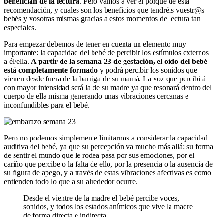
benefician de la lectura
. Pero vamos a ver el porqué de esta
recomendación, y cuales son los beneficios que tendréis vuestr@s
bebés y vosotras mismas gracias a estos momentos de lectura tan
especiales.
Para empezar debemos de tener en cuenta un elemento muy
importante: la capacidad del bebé de percibir los estímulos externos
a él/ella.
A partir de la semana 23 de gestación, el oído del bebé
está completamente formado
y podrá percibir los sonidos que
vienen desde fuera de la barriga de su mamá. La voz que percibirá
con mayor intensidad será la de su madre ya que resonará dentro del
cuerpo de ella misma generando unas vibraciones cercanas e
inconfundibles para el bebé.
Pero no podemos simplemente limitarnos a considerar la capacidad
auditiva del bebé, ya que su percepción va mucho más allá: su forma
de sentir el mundo que le rodea pasa por sus emociones, por el
cariño que percibe o la falta de ello, por la presencia o la ausencia de
su figura de apego, y a través de estas vibraciones afectivas es como
entienden todo lo que a su alrededor ocurre.
Desde el vientre de la madre el bebé percibe voces,
sonidos, y todos los estados anímicos que vive la madre
de forma directa e indirecta.