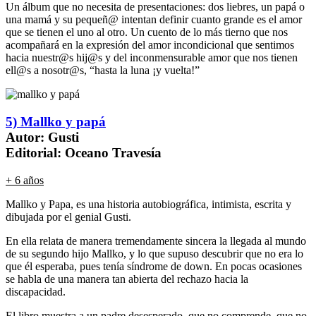
Un álbum que no necesita de presentaciones: dos liebres, un papá o
una mamá y su pequeñ@ intentan definir cuanto grande es el amor
que se tienen el uno al otro. Un cuento de lo más tierno que nos
acompañará en la expresión del amor incondicional que sentimos
hacia nuestr@s hij@s y del inconmensurable amor que nos tienen
ell@s a nosotr@s, “hasta la luna ¡y vuelta!”
5) Mallko y papá
Autor: Gusti
Editorial: Oceano Travesía
+ 6 años
Mallko y Papa, es una historia autobiográfica, intimista, escrita y
dibujada por el genial Gusti.
En ella relata de manera tremendamente sincera la llegada al mundo
de su segundo hijo Mallko, y lo que supuso descubrir que no era lo
que él esperaba, pues tenía síndrome de down. En pocas ocasiones
se habla de una manera tan abierta del rechazo hacia la
discapacidad.
El libro muestra a un padre desesperado, que no comprende, que no