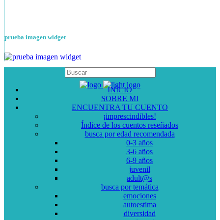
prueba imagen widget
INICIO
SOBRE MI
ENCUENTRA TU CUENTO
¡imprescindibles!
Índice de los cuentos reseñados
busca por edad recomendada
0-3 años
3-6 años
6-9 años
juvenil
adult@s
busca por temática
emociones
autoestima
diversidad