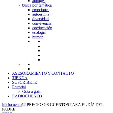
adult@s
busca por temática
emociones
autoestima
diversidad
convivencia
coeducación
ecología
humor
ASESORAMIENTO Y CONTACTO
TIENDA
SUSCRIBETE
Editorial
Gota a gota
RADIOCUENTO
Inicio
cuento
12 PRECIOSOS CUENTOS PARA EL DÍA DEL
PADRE