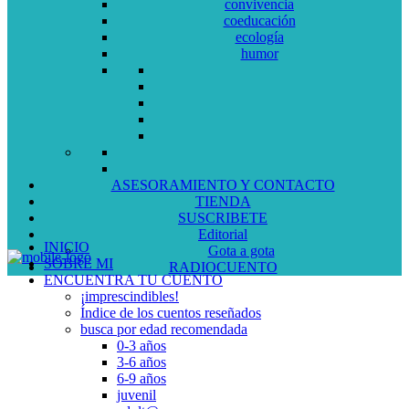
convivencia
coeducación
ecología
humor
ASESORAMIENTO Y CONTACTO
TIENDA
SUSCRIBETE
Editorial
INICIO
Gota a gota
SOBRE MI
RADIOCUENTO
ENCUENTRA TU CUENTO
¡imprescindibles!
Índice de los cuentos reseñados
busca por edad recomendada
0-3 años
3-6 años
6-9 años
juvenil